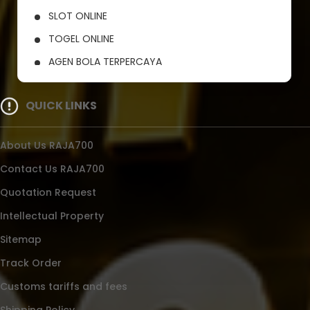
SLOT ONLINE
TOGEL ONLINE
AGEN BOLA TERPERCAYA
SLOT GACOR
QUICK LINKS
PARLAY ASIA
RAJA700 RESMI
About Us RAJA700
RAJA700 TERPERCAYA
Contact Us RAJA700
BETTING BOLA
Quotation Request
SLOT ONLINE ASIA
Intellectual Property
TOGEL ONLINE TERPERCAYA
Sitemap
RAJA700 2026
Track Order
DAFTAR RAJA700
Customs tariffs and fees
LOGIN RAJA700
Shipping Policy