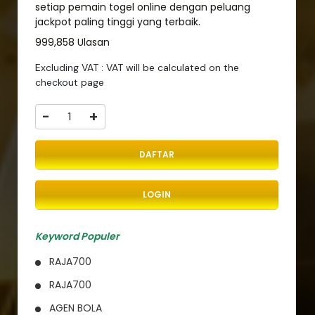
setiap pemain togel online dengan peluang
jackpot paling tinggi yang terbaik.
999,858 Ulasan
Excluding VAT : VAT will be calculated on the
checkout page
-
+
DAFTAR
LOGIN
Keyword Populer
RAJA700
RAJA700
AGEN BOLA