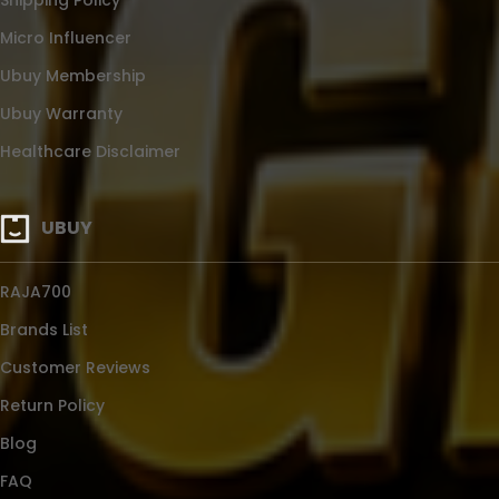
Micro Influencer
Ubuy Membership
Ubuy Warranty
Healthcare Disclaimer
UBUY
RAJA700
Brands List
Customer Reviews
Return Policy
Blog
FAQ