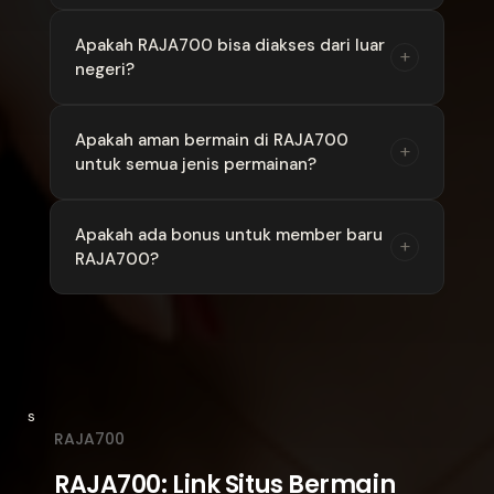
tanpa perlu deposit terpisah. Praktis dan
efisien.
RAJA700 mendukung transfer bank lokal
Apakah RAJA700 bisa diakses dari luar
+
negeri?
(BCA, Mandiri, BNI, BRI) serta E-Wallet (Dana,
OVO, LinkAja, GoPay).
Ya, RAJA700 dapat diakses dari seluruh Asia
Apakah aman bermain di RAJA700
+
untuk semua jenis permainan?
dengan koneksi stabil dan link anti blokir.
Sangat aman. RAJA700 dilengkapi sistem
Apakah ada bonus untuk member baru
+
RAJA700?
enkripsi data tingkat tinggi dan proteksi DDoS
untuk semua jenis permainan.
Ya, welcome bonus spesial menanti setiap
pendaftar baru yang bergabung di RAJA700
dan bisa digunakan untuk semua permainan.
s
RAJA700
RAJA700: Link Situs Bermain