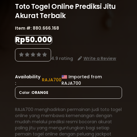
Toto Togel Online Prediksi Jitu
Akurat Terbaik
Item #:
880.666.168
Rp50.000
4.9 rating
Write a Review
Availability
Imported from
RAJA700
:
RAJA700
Color :
ORANGE
RAJA700 menghadirkan permainan judi toto togel
online yang membawa kemenangan dengan
mudah melalui prediksi resmi bocoran akurat
paling jitu yang menguntungkan bagi setiap
pemain togel online dengan peluang jackpot