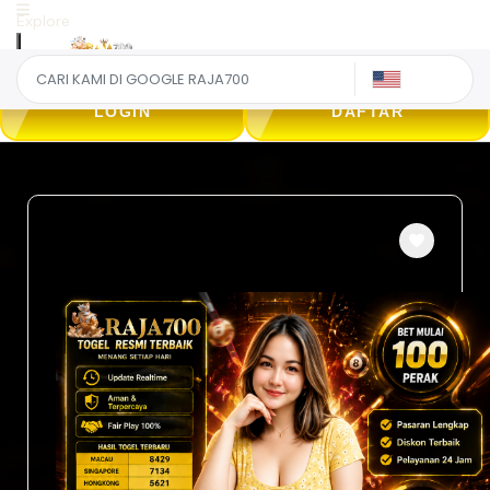
Explore
US
LOGIN
DAFTAR