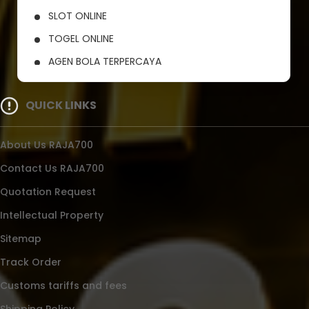
SLOT ONLINE
TOGEL ONLINE
AGEN BOLA TERPERCAYA
SLOT GACOR
QUICK LINKS
PARLAY ASIA
RAJA700 RESMI
About Us RAJA700
RAJA700 TERPERCAYA
Contact Us RAJA700
BETTING BOLA
Quotation Request
SLOT ONLINE ASIA
Intellectual Property
TOGEL ONLINE TERPERCAYA
Sitemap
RAJA700 2026
Track Order
DAFTAR RAJA700
Customs tariffs and fees
LOGIN RAJA700
Shipping Policy