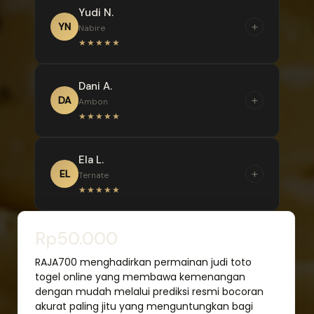
“
Yudi N.
Dashboard RAJA700 rapi. Saya
+
YN
Nabire
bisa lihat semua permainan dalam
★★★★★
satu halaman. Gak perlu pindah-
pindah menu.
“
Dani A.
CS paham semua jenis permainan.
+
DA
Ambon
Saya tanya tentang slot dan parlay
★★★★★
sekaligus, dijawab dengan jelas.
“
Ela L.
Saya bisa main bola, slot, dan
+
EL
Ternate
parlay dengan satu akun.
★★★★★
Kemenangan yang memudahkan
segalanya.
“
Rp50.000
Odds bola dan RTP slot sama-
sama kompetitif. RAJA700 benar-
RAJA700 menghadirkan permainan judi toto
benar Kemenangan yang seimbang.
togel online yang membawa kemenangan
dengan mudah melalui prediksi resmi bocoran
akurat paling jitu yang menguntungkan bagi