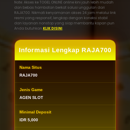
Note: Akses ke TOGEL ONLINE online kini jauh lebih mudah
dan bebas hambatan berkat solusi unggulan dari
RAJA700. Nikmati kenyamanan akses 24 jam melalui link
resmi yang responsif, lengkap dengan koneksi stabil
dan layanan nonstop yang siap membantu kapan pun
Anda butuhkan.
KLIK DISINI
.
Informasi Lengkap RAJA700
Nama Situs
RAJA700
Jenis Game
AGEN SLOT
Minimal Deposit
IDR 5,000