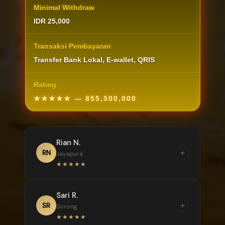
Minimal Withdraw
IDR 25,000
Transaksi Pembayaran
Transfer Bank Lokal, E-wallet, QRIS
Rating
★★★★★
— 855,500,000
Rian N.
+
RN
Jayapura
★★★★★
“
Sari R.
Saya suka main bola dan slot. Di
+
SR
Sorong
RAJA700, keduanya berjalan
★★★★★
seimbang. Kemenangan yang nyata!