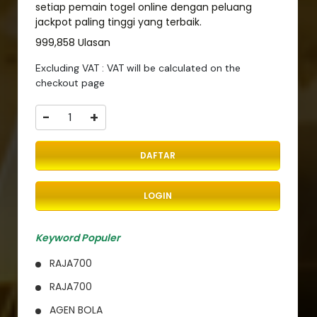
setiap pemain togel online dengan peluang
jackpot paling tinggi yang terbaik.
999,858 Ulasan
Excluding VAT : VAT will be calculated on the
checkout page
-
+
DAFTAR
LOGIN
Keyword Populer
RAJA700
RAJA700
AGEN BOLA