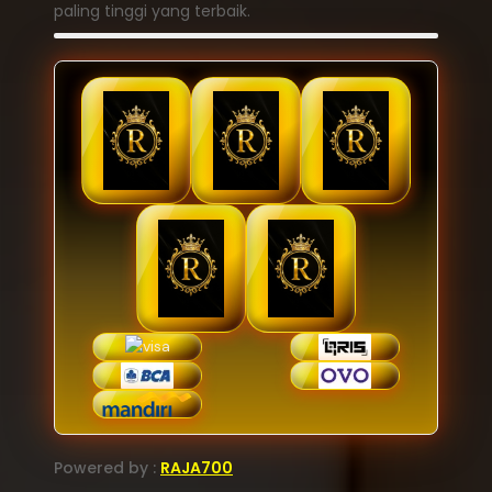
paling tinggi yang terbaik.
Powered by :
RAJA700