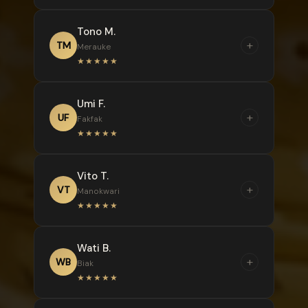
“
Tono M.
Bonus di RAJA700 bisa dipakai
+
TM
Merauke
untuk semua permainan. Tidak
★★★★★
seperti situs lain yang bonusnya
hanya untuk slot atau bola saja.
“
Umi F.
Saldo terpusat, praktis sekali.
+
UF
Fakfak
Saya tidak perlu repot transfer saldo
★★★★★
antar permainan.
“
Vito T.
Kualitas permainan bola, slot, dan
+
VT
Manokwari
parlay sama rata. Tidak ada yang
★★★★★
diunggulkan. Kemenangan yang
seimbang.
“
Wati B.
RAJA700 punya panduan yang
+
WB
Biak
jelas untuk pemula. Sekarang saya
★★★★★
sudah paham cara main mix parlay.