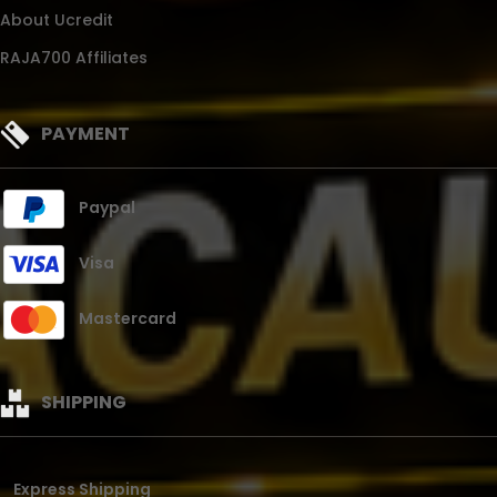
About Ucredit
RAJA700 Affiliates
PAYMENT
Paypal
Visa
Mastercard
SHIPPING
Express Shipping