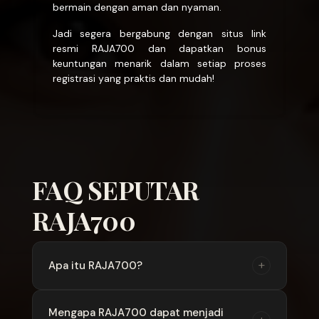
bermain dengan aman dan nyaman.
Jadi segera bergabung dengan situs link
resmi RAJA700 dan dapatkan bonus
keuntungan menarik dalam setiap proses
registrasi yang praktis dan mudah!
FAQ SEPUTAR
RAJA700
+
Apa itu RAJA700?
RAJA700 menghadirkan permainan judi toto
Mengapa RAJA700 dapat menjadi