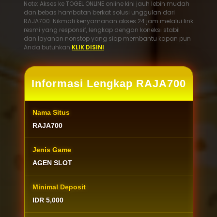
Note: Akses ke TOGEL ONLINE online kini jauh lebih mudah
dan bebas hambatan berkat solusi unggulan dari
RAJA700. Nikmati kenyamanan akses 24 jam melalui link
resmi yang responsif, lengkap dengan koneksi stabil
dan layanan nonstop yang siap membantu kapan pun
Anda butuhkan.
KLIK DISINI
.
Informasi Lengkap RAJA700
Nama Situs
RAJA700
Jenis Game
AGEN SLOT
Minimal Deposit
IDR 5,000