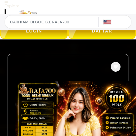
Explore
US
LOGIN
DAFTAR